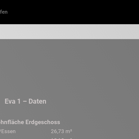
fen
Eva 1 – Daten
hnfläche Erdgeschoss
/Essen
26,73 m²