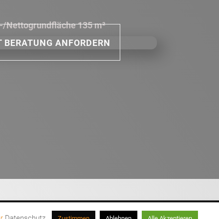
/Nettogrundfläche 135 m²
T BERATUNG ANFORDERN
Eva 2
er
Datenschutz
.
Zustimmen
Ablehnen
Alle Akzeptieren