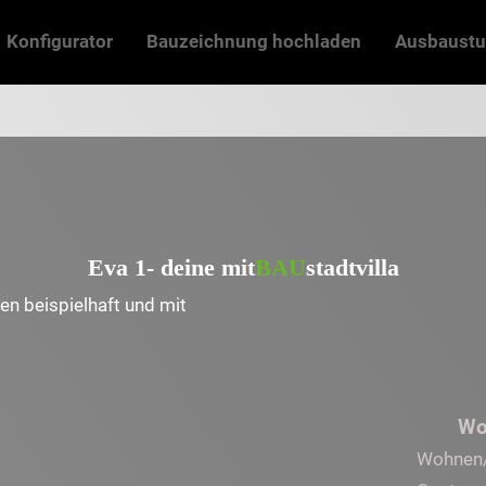
Konfigurator
Bauzeichnung hochladen
Ausbaustu
Eva 1- deine
mit
BAU
stadtvilla
en beispielhaft und mit
.
Wo
Wohnen